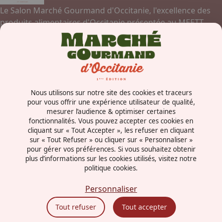
Le Salon Marché Gourmand d'Occitanie, l'excellence des
produits alimentaires d'Occitanie présentée au MEETT,
Parc des Expositions, Centre de Conventions et Congrès de
Toulouse.
Contactez-nous
Nous utilisons sur notre site des cookies et traceurs
Concorde Avenue
pour vous offrir une expérience utilisateur de qualité,
mesurer l’audience & optimiser certaines
31840 - Aussonne
fonctionnalités. Vous pouvez accepter ces cookies en
France
cliquant sur « Tout Accepter », les refuser en cliquant
sur « Tout Refuser » ou cliquer sur « Personnaliser »
pour gérer vos préférences. Si vous souhaitez obtenir
plus d’informations sur les cookies utilisés, visitez notre
politique cookies.
Mentions légales
Politique cookies
Personnaliser
Politiques de confidentialité
Tout refuser
Tout accepter
CGU
Éthique et conformité