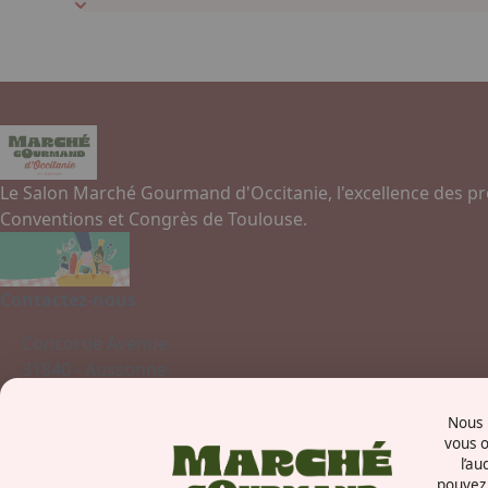
Le Salon Marché Gourmand d'Occitanie, l'excellence des pr
Conventions et Congrès de Toulouse.
Contactez-nous
Concorde Avenue
31840 - Aussonne
France
Nous u
vous o
l’au
pouvez 